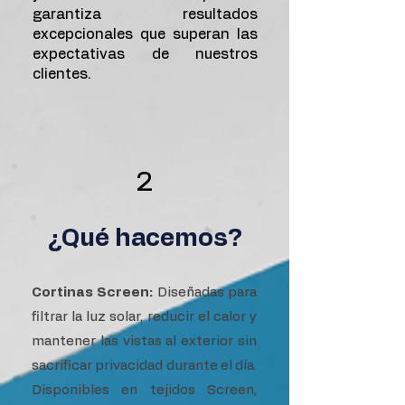
garantiza resultados
excepcionales que superan las
expectativas de nuestros
clientes.
2
¿Qué hacemos?
Cortinas Screen:
Diseñadas para
filtrar la luz solar, reducir el calor y
mantener las vistas al exterior sin
sacrificar privacidad durante el día.
Disponibles en tejidos Screen,