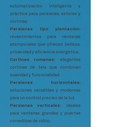
automatización inteligente y
práctica para persianas, estores y
cortinas.
Persianas tipo plantación:
revestimientos para ventanas
atemporales que ofrecen belleza,
privacidad y eficiencia energética.
Cortinas romanas:
elegantes
cortinas de tela que combinan
suavidad y funcionalidad.
Persianas horizontales:
soluciones versátiles y modernas
para un control preciso de la luz.
Persianas verticales:
ideales
para ventanas grandes y puertas
corredizas de vidrio.