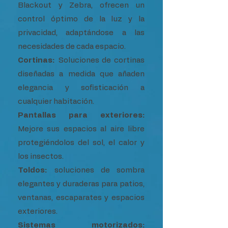
Blackout y Zebra, ofrecen un
control óptimo de la luz y la
privacidad, adaptándose a las
necesidades de cada espacio.
Cortinas:
Soluciones de cortinas
diseñadas a medida que añaden
elegancia y sofisticación a
cualquier habitación.
Pantallas para exteriores:
Mejore sus espacios al aire libre
protegiéndolos del sol, el calor y
los insectos.
Toldos:
soluciones de sombra
elegantes y duraderas para patios,
ventanas, escaparates y espacios
exteriores.
Sistemas motorizados: