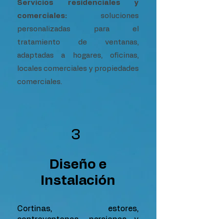
Servicios residenciales y
comerciales:
soluciones
personalizadas para el
tratamiento de ventanas,
adaptadas a hogares, oficinas,
locales comerciales y propiedades
comerciales.
3
Diseño e
Instalación
Cortinas, estores,